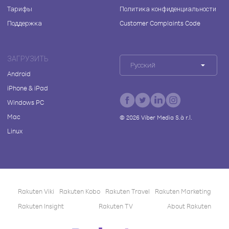
Тарифы
Политика конфиденциальности
Поддержка
Customer Complaints Code
ЗАГРУЗИТЬ
Русский
Android
iPhone & iPad
Windows PC
Mac
©
2026
Viber Media S.à r.l.
Linux
Rakuten Viki
Rakuten Kobo
Rakuten Travel
Rakuten Marketing
Rakuten Insight
Rakuten TV
About Rakuten