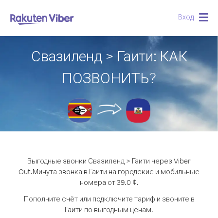
Вход
Togg
navig
Свазиленд > Гаити: КАК
ПОЗВОНИТЬ?
Выгодные звонки Свазиленд > Гаити через Viber
Out.
Минута звонка в Гаити на городские и мобильные
номера от 39.0 ¢.
Пополните счёт или подключите тариф и звоните в
Гаити по выгодным ценам.