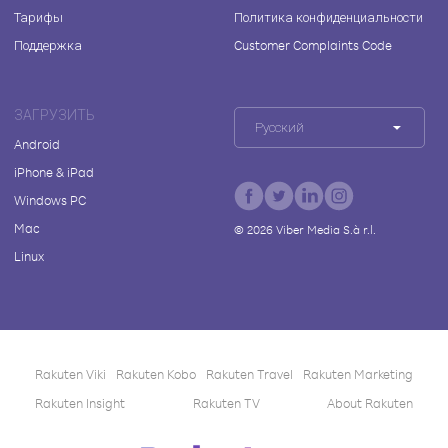
Тарифы
Политика конфиденциальности
Поддержка
Customer Complaints Code
ЗАГРУЗИТЬ
Русский
Android
iPhone & iPad
Windows PC
Mac
©
2026
Viber Media S.à r.l.
Linux
Rakuten Viki
Rakuten Kobo
Rakuten Travel
Rakuten Marketing
Rakuten Insight
Rakuten TV
About Rakuten