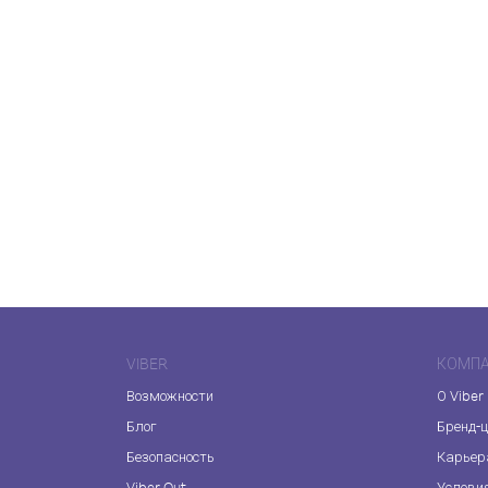
VIBER
КОМП
Возможности
О Viber
Блог
Бренд-
Безопасность
Карьер
Viber Out
Услови