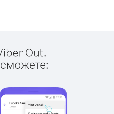
iber Out.
 сможете: