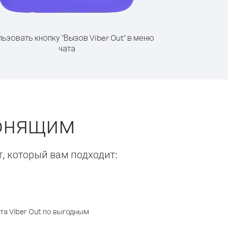
ьзовать кнопку "Вызов Viber Out" в меню
чата
вонящим
т, который вам подходит:
а Viber Out по выгодным