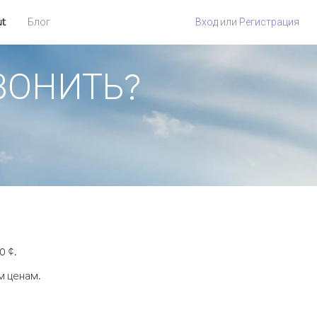
ut
Блог
Вход
или
Регистрация
ЗВОНИТЬ?
0 ¢.
м ценам.