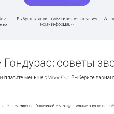
ба >
Выбрать контакт в Viber и позвонить через
Испол
экран информации
мер
> Гондурас: советы з
 платите меньше с Viber Out. Выберите вариан
ш счёт немедленно. Оплачивайте международные звонки со счёт