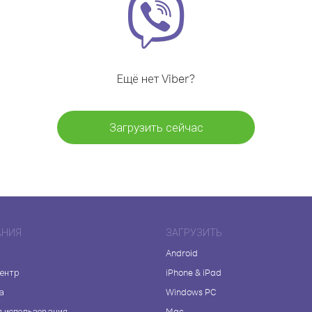
Ещё нет Viber?
Загрузить сейчас
АНИЯ
ЗАГРУЗИТЬ
Android
центр
iPhone & iPad
а
Windows PC
я использования
Mac