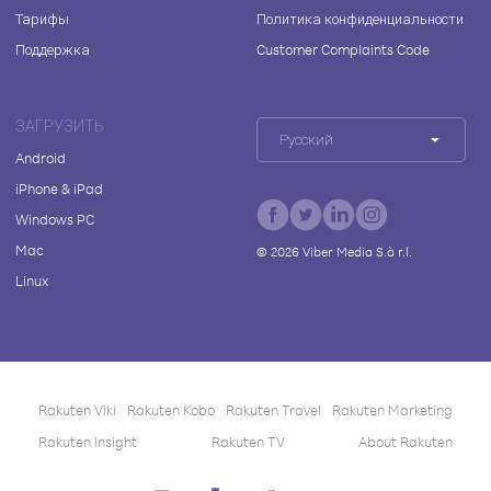
Тарифы
Политика конфиденциальности
Поддержка
Customer Complaints Code
ЗАГРУЗИТЬ
Русский
Android
iPhone & iPad
Windows PC
Mac
©
2026
Viber Media S.à r.l.
Linux
Rakuten Viki
Rakuten Kobo
Rakuten Travel
Rakuten Marketing
Rakuten Insight
Rakuten TV
About Rakuten