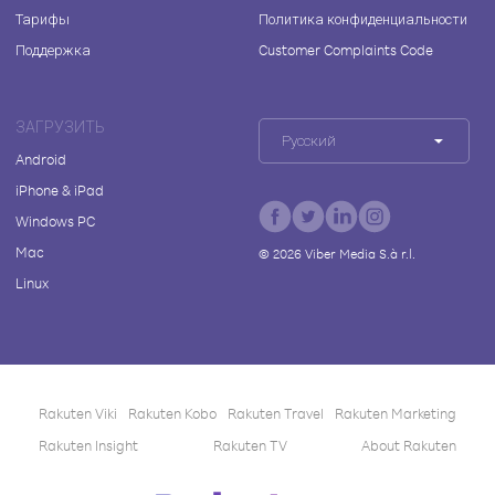
Тарифы
Политика конфиденциальности
Поддержка
Customer Complaints Code
ЗАГРУЗИТЬ
Русский
Android
iPhone & iPad
Windows PC
Mac
©
2026
Viber Media S.à r.l.
Linux
Rakuten Viki
Rakuten Kobo
Rakuten Travel
Rakuten Marketing
Rakuten Insight
Rakuten TV
About Rakuten