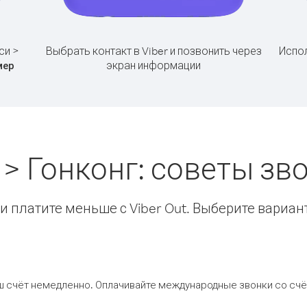
си >
Выбрать контакт в Viber и позвонить через
Испол
экран информации
мер
 > Гонконг: советы з
 платите меньше с Viber Out. Выберите вариан
ш счёт немедленно. Оплачивайте международные звонки со счёт