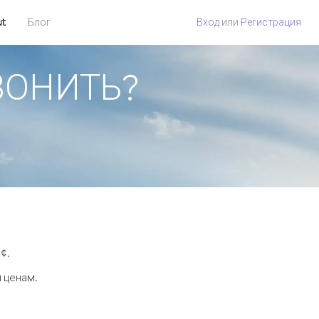
ut
Блог
Вход
или
Регистрация
ЗВОНИТЬ?
¢.
м ценам.