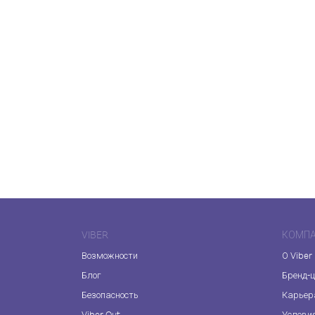
VIBER
КОМП
Возможности
О Viber
Блог
Бренд-
Безопасность
Карьер
Viber Out
Услови