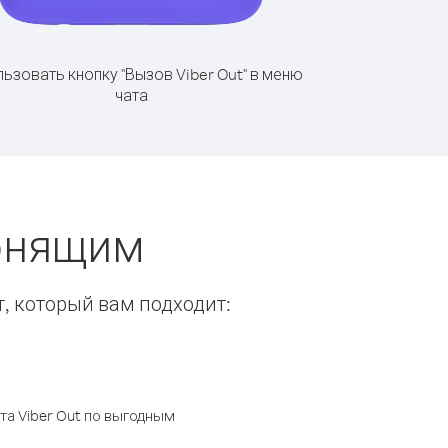
ьзовать кнопку "Вызов Viber Out" в меню
чата
вонящим
т, который вам подходит:
а Viber Out по выгодным