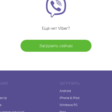
Ещё нет Viber?
Загрузить сейчас
АНИЯ
ЗАГРУЗИТЬ
Android
центр
iPhone & iPad
а
Windows PC
я использования
Mac