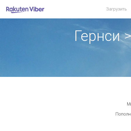
Загрузить
Гернси 
М
Пополни