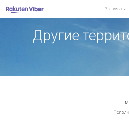
Загрузить
Другие терри
М
Пополни