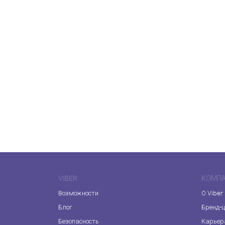
VIBER
КОМП
Возможности
О Viber
Блог
Бренд-
Безопасность
Карьер