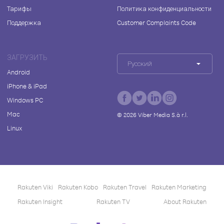
Тарифы
Политика конфиденциальности
Поддержка
Customer Complaints Code
ЗАГРУЗИТЬ
Русский
Android
iPhone & iPad
Windows PC
Mac
©
2026
Viber Media S.à r.l.
Linux
Rakuten Viki
Rakuten Kobo
Rakuten Travel
Rakuten Marketing
Rakuten Insight
Rakuten TV
About Rakuten