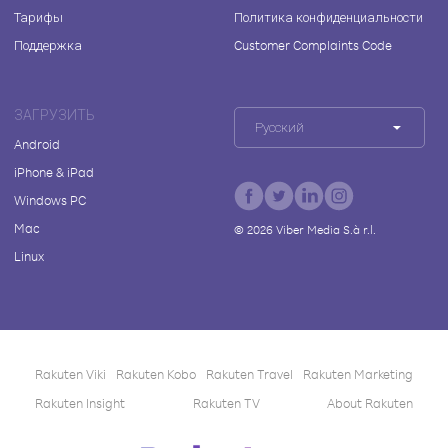
Тарифы
Политика конфиденциальности
Поддержка
Customer Complaints Code
ЗАГРУЗИТЬ
Русский
Android
iPhone & iPad
Windows PC
Mac
©
2026
Viber Media S.à r.l.
Linux
Rakuten Viki
Rakuten Kobo
Rakuten Travel
Rakuten Marketing
Rakuten Insight
Rakuten TV
About Rakuten