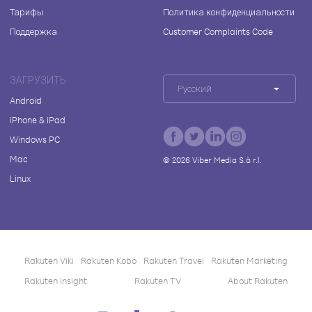
Тарифы
Политика конфиденциальности
Поддержка
Customer Complaints Code
ЗАГРУЗИТЬ
Русский
Android
iPhone & iPad
Windows PC
Mac
©
2026
Viber Media S.à r.l.
Linux
Rakuten Viki
Rakuten Kobo
Rakuten Travel
Rakuten Marketing
Rakuten Insight
Rakuten TV
About Rakuten