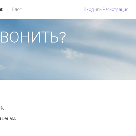
ut
Блог
Вход
или
Регистрация
ОЗВОНИТЬ?
¢.
м ценам.