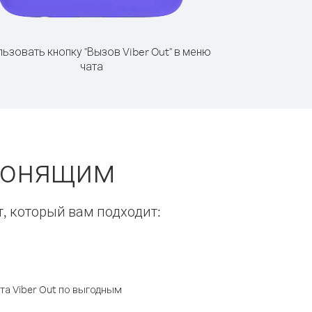
ьзовать кнопку "Вызов Viber Out" в меню
чата
звонящим
т, который вам подходит:
а Viber Out по выгодным