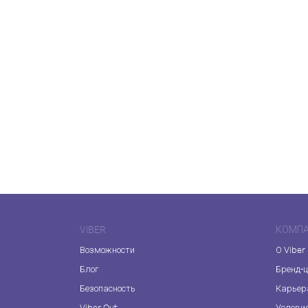
VIBER
КОМП
Возможности
О Viber
Блог
Бренд-
Безопасность
Карьер
Viber Out
Услови