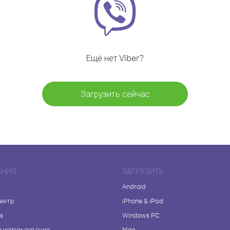
Ещё нет Viber?
Загрузить сейчас
АНИЯ
ЗАГРУЗИТЬ
Android
центр
iPhone & iPad
а
Windows PC
я использования
Mac