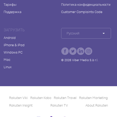
Тарифы
Политика конфиденциальности
Поддержка
Customer Complaints Code
ЗАГРУЗИТЬ
Русский
Android
iPhone & iPad
Windows PC
Mac
©
2026
Viber Media S.à r.l.
Linux
Rakuten Viki
Rakuten Kobo
Rakuten Travel
Rakuten Marketing
Rakuten Insight
Rakuten TV
About Rakuten