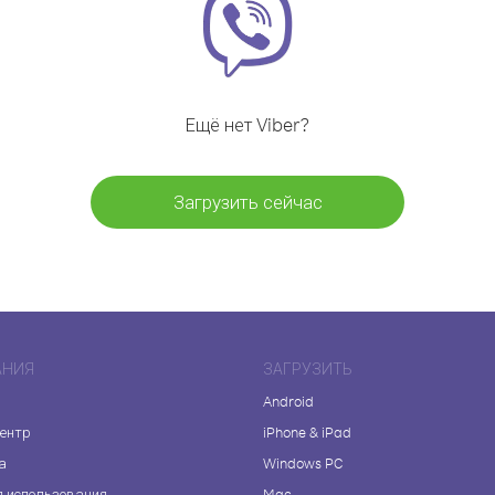
Ещё нет Viber?
Загрузить сейчас
АНИЯ
ЗАГРУЗИТЬ
Android
центр
iPhone & iPad
а
Windows PC
я использования
Mac