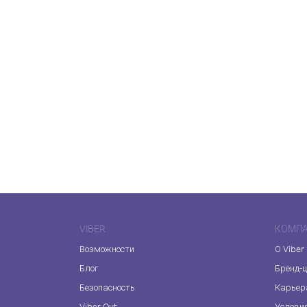
VIBER
КОМП
Возможности
О Viber
Блог
Бренд-
Безопасность
Карьер
Viber Out
Услови