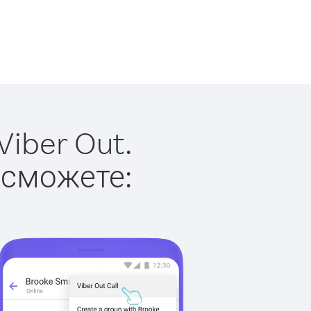
iber Out.
 сможете: