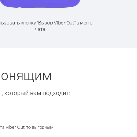
ьзовать кнопку "Вызов Viber Out" в меню
чата
звонящим
т, который вам подходит:
а Viber Out по выгодным