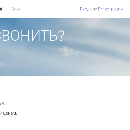
ut
Блог
Вход
или
Регистрация
ОЗВОНИТЬ?
 ¢.
м ценам.