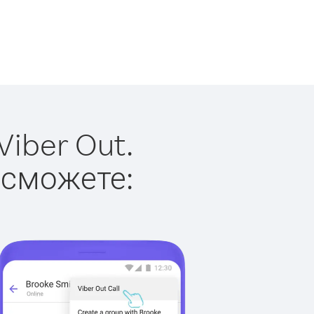
iber Out.
 сможете: