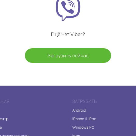
Ещё нет Viber?
Загрузить сейчас
АНИЯ
ЗАГРУЗИТЬ
Android
центр
iPhone & iPad
а
Windows PC
я использования
Mac