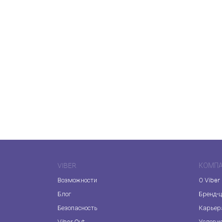
VIBER
КОМП
Возможности
О Viber
Блог
Бренд-
Безопасность
Карьер
Viber Out
Услови