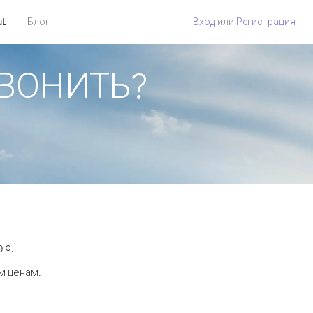
ut
Блог
Вход
или
Регистрация
ЗВОНИТЬ?
 ¢.
м ценам.