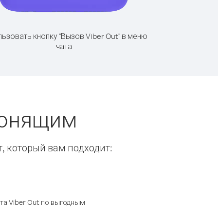
ьзовать кнопку "Вызов Viber Out" в меню
чата
вонящим
т, который вам подходит:
а Viber Out по выгодным