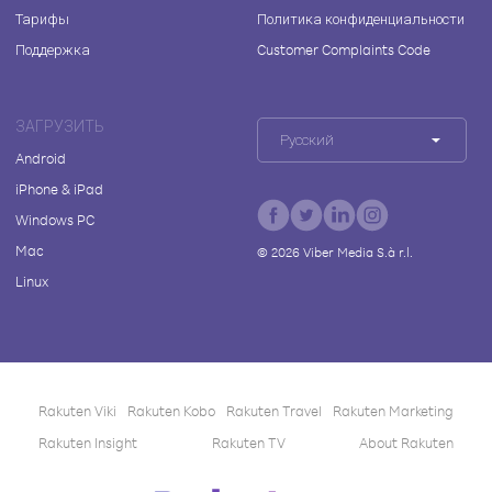
Тарифы
Политика конфиденциальности
Поддержка
Customer Complaints Code
ЗАГРУЗИТЬ
Русский
Android
iPhone & iPad
Windows PC
Mac
©
2026
Viber Media S.à r.l.
Linux
Rakuten Viki
Rakuten Kobo
Rakuten Travel
Rakuten Marketing
Rakuten Insight
Rakuten TV
About Rakuten