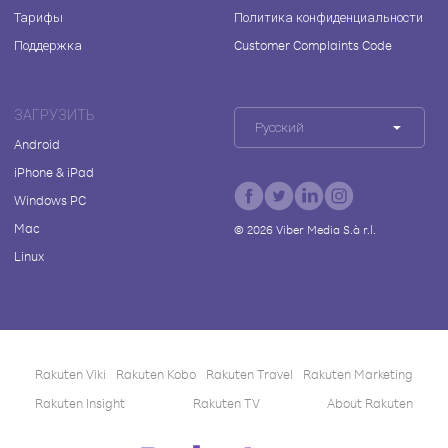
Тарифы
Политика конфиденциальности
Поддержка
Customer Complaints Code
ЗАГРУЗИТЬ
Русский
Android
iPhone & iPad
Windows PC
Mac
©
2026
Viber Media S.à r.l.
Linux
Rakuten Viki
Rakuten Kobo
Rakuten Travel
Rakuten Marketing
Rakuten Insight
Rakuten TV
About Rakuten