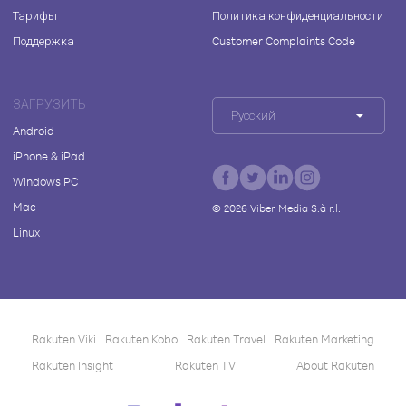
Тарифы
Политика конфиденциальности
Поддержка
Customer Complaints Code
ЗАГРУЗИТЬ
Русский
Android
iPhone & iPad
Windows PC
Mac
©
2026
Viber Media S.à r.l.
Linux
Rakuten Viki
Rakuten Kobo
Rakuten Travel
Rakuten Marketing
Rakuten Insight
Rakuten TV
About Rakuten