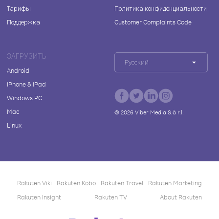
Тарифы
Политика конфиденциальности
Поддержка
Customer Complaints Code
ЗАГРУЗИТЬ
Русский
Android
iPhone & iPad
Windows PC
Mac
©
2026
Viber Media S.à r.l.
Linux
Rakuten Viki
Rakuten Kobo
Rakuten Travel
Rakuten Marketing
Rakuten Insight
Rakuten TV
About Rakuten