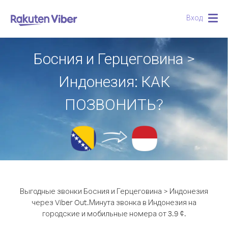
Вход
Togg
navig
Босния и Герцеговина >
Индонезия: КАК
ПОЗВОНИТЬ?
Выгодные звонки Босния и Герцеговина > Индонезия
через Viber Out.
Минута звонка в Индонезия на
городские и мобильные номера от 3.9 ¢.