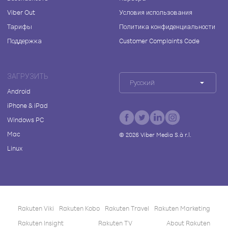
Viber Out
Условия использования
Тарифы
Политика конфиденциальности
Поддержка
Customer Complaints Code
ЗАГРУЗИТЬ
Русский
Android
iPhone & iPad
Windows PC
Mac
©
2026
Viber Media S.à r.l.
Linux
Rakuten Viki
Rakuten Kobo
Rakuten Travel
Rakuten Marketing
Rakuten Insight
Rakuten TV
About Rakuten