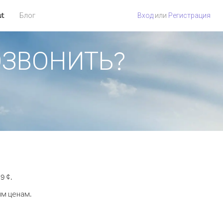
ut
Блог
Вход
или
Регистрация
ПОЗВОНИТЬ?
9 ¢.
ым ценам.