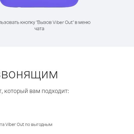
ьзовать кнопку "Вызов Viber Out" в меню
чата
 звонящим
т, который вам подходит:
а Viber Out по выгодным