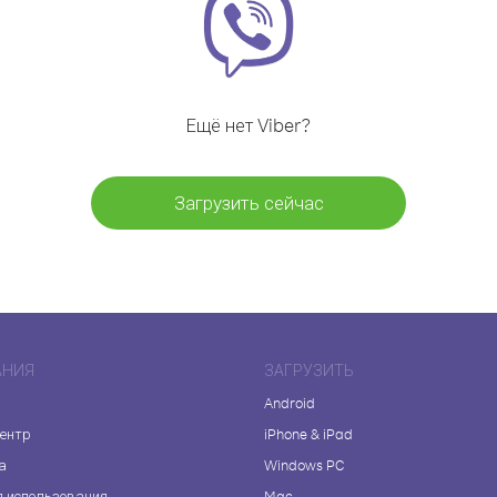
Ещё нет Viber?
Загрузить сейчас
АНИЯ
ЗАГРУЗИТЬ
Android
центр
iPhone & iPad
а
Windows PC
я использования
Mac