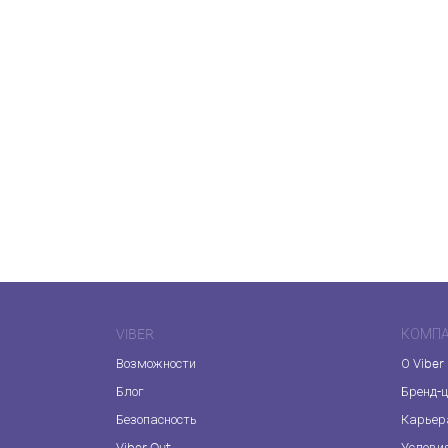
VIBER
КОМП
Возможности
О Viber
Блог
Бренд-
Безопасность
Карьер
Viber Out
Услови