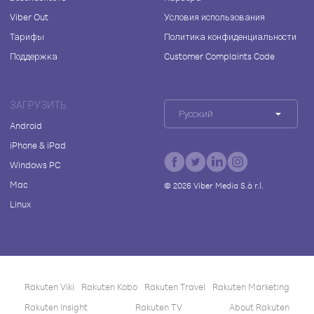
Viber Out
Условия использования
Тарифы
Политика конфиденциальности
Поддержка
Customer Complaints Code
ЗАГРУЗИТЬ
Русский
Android
iPhone & iPad
Windows PC
Mac
©
2026
Viber Media S.à r.l.
Linux
Rakuten Viki
Rakuten Kobo
Rakuten Travel
Rakuten Marketing
Rakuten Insight
Rakuten TV
About Rakuten