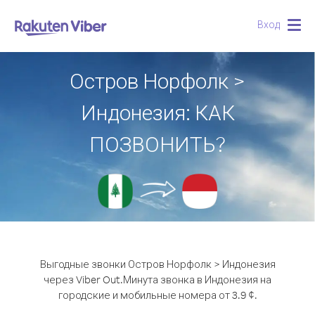
Вход
Togg
navig
Остров Норфолк >
Индонезия: КАК
ПОЗВОНИТЬ?
Выгодные звонки Остров Норфолк > Индонезия
через Viber Out.
Минута звонка в Индонезия на
городские и мобильные номера от 3.9 ¢.