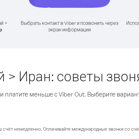
ай >
Выбрать контакт в Viber и позвонить через
Испол
экран информации
р
й > Иран: советы зво
 платите меньше с Viber Out. Выберите вариан
ш счёт немедленно. Оплачивайте международные звонки со счёт