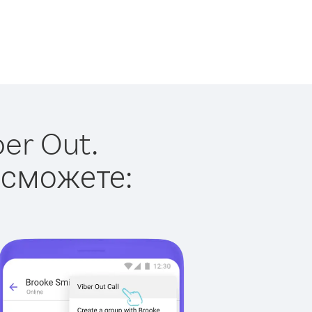
er Out.
 сможете: