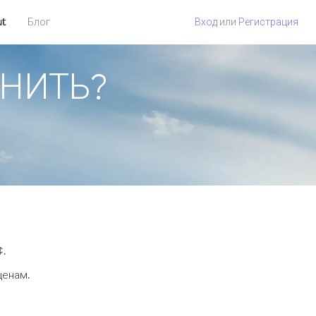
ut
Блог
Вход
или
Регистрация
ОНИТЬ?
¢.
ценам.