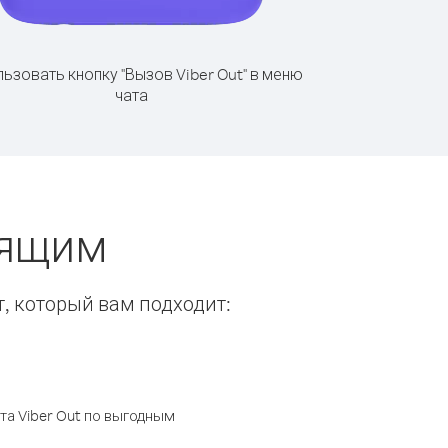
ьзовать кнопку "Вызов Viber Out" в меню
чата
нящим
т, который вам подходит:
а Viber Out по выгодным