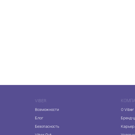
VIBER
КОМП
Возможности
О Viber
Блог
Бренд-
Безопасность
Карьер
Viber Out
Услови