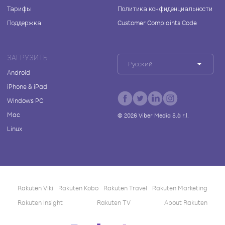
Тарифы
Политика конфиденциальности
Поддержка
Customer Complaints Code
ЗАГРУЗИТЬ
Русский
Android
iPhone & iPad
Windows PC
Mac
©
2026
Viber Media S.à r.l.
Linux
Rakuten Viki
Rakuten Kobo
Rakuten Travel
Rakuten Marketing
Rakuten Insight
Rakuten TV
About Rakuten