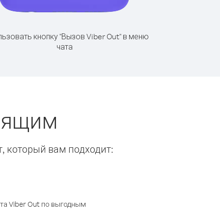
ьзовать кнопку "Вызов Viber Out" в меню
чата
онящим
т, который вам подходит:
а Viber Out по выгодным