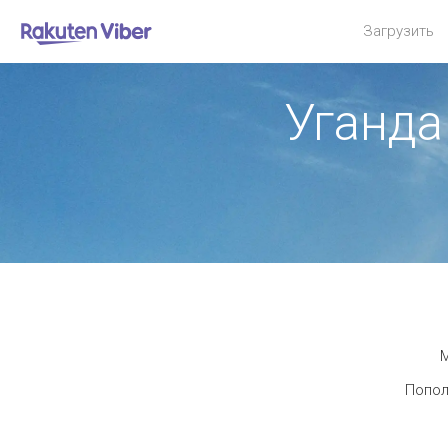
Загрузить
Уганда
М
Попол