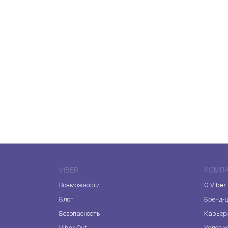
VIBER
КОМП
Возможности
О Viber
Блог
Бренд-
Безопасность
Карьер
Viber Out
Услови