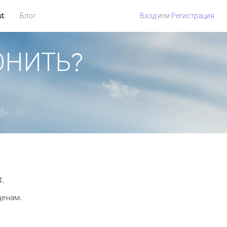
ut
Блог
Вход
или
Регистрация
ВОНИТЬ?
¢.
ценам.