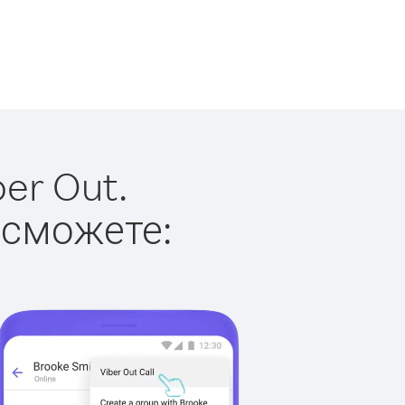
er Out.
 сможете: