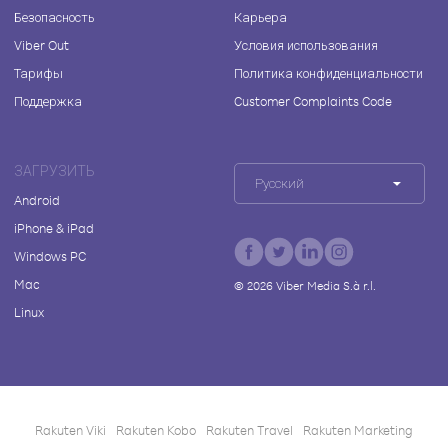
Безопасность
Карьера
Viber Out
Условия использования
Тарифы
Политика конфиденциальности
Поддержка
Customer Complaints Code
ЗАГРУЗИТЬ
Русский
Android
iPhone & iPad
Windows PC
Mac
©
2026
Viber Media S.à r.l.
Linux
Rakuten Viki
Rakuten Kobo
Rakuten Travel
Rakuten Marketing