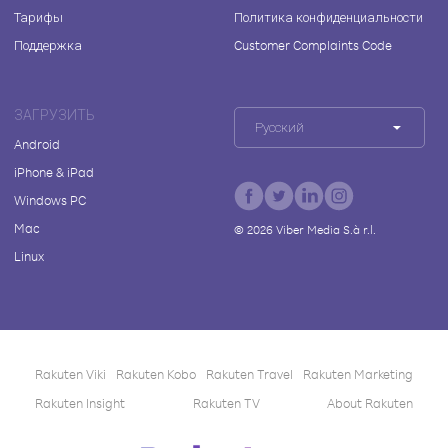
Тарифы
Политика конфиденциальности
Поддержка
Customer Complaints Code
ЗАГРУЗИТЬ
Русский
Android
iPhone & iPad
Windows PC
Mac
©
2026
Viber Media S.à r.l.
Linux
Rakuten Viki
Rakuten Kobo
Rakuten Travel
Rakuten Marketing
Rakuten Insight
Rakuten TV
About Rakuten