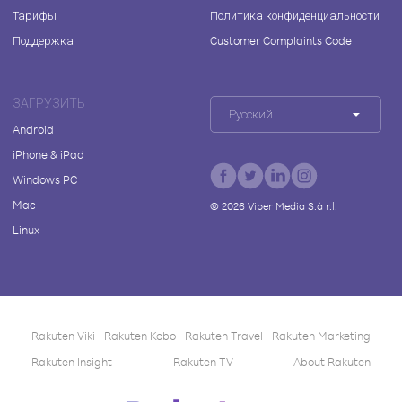
Тарифы
Политика конфиденциальности
Поддержка
Customer Complaints Code
ЗАГРУЗИТЬ
Русский
Android
iPhone & iPad
Windows PC
Mac
©
2026
Viber Media S.à r.l.
Linux
Rakuten Viki
Rakuten Kobo
Rakuten Travel
Rakuten Marketing
Rakuten Insight
Rakuten TV
About Rakuten