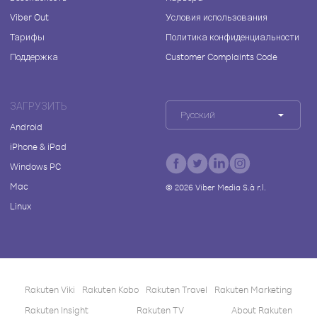
Viber Out
Условия использования
Тарифы
Политика конфиденциальности
Поддержка
Customer Complaints Code
ЗАГРУЗИТЬ
Русский
Android
iPhone & iPad
Windows PC
Mac
©
2026
Viber Media S.à r.l.
Linux
Rakuten Viki
Rakuten Kobo
Rakuten Travel
Rakuten Marketing
Rakuten Insight
Rakuten TV
About Rakuten