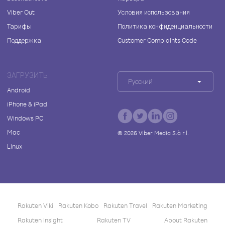
Viber Out
Условия использования
Тарифы
Политика конфиденциальности
Поддержка
Customer Complaints Code
ЗАГРУЗИТЬ
Русский
Android
iPhone & iPad
Windows PC
Mac
©
2026
Viber Media S.à r.l.
Linux
Rakuten Viki
Rakuten Kobo
Rakuten Travel
Rakuten Marketing
Rakuten Insight
Rakuten TV
About Rakuten