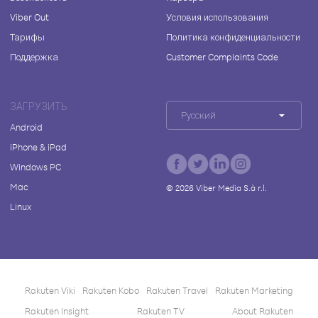
Viber Out
Условия использования
Тарифы
Политика конфиденциальности
Поддержка
Customer Complaints Code
ЗАГРУЗИТЬ
Русский
Android
iPhone & iPad
Windows PC
Mac
©
2026
Viber Media S.à r.l.
Linux
Rakuten Viki
Rakuten Kobo
Rakuten Travel
Rakuten Marketing
Rakuten Insight
Rakuten TV
About Rakuten