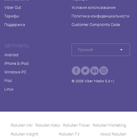
Viber Out
Условия использования
Тарифы
Политика конфиденциальности
Поддержка
Customer Complaints Code
ЗАГРУЗИТЬ
Русский
Android
iPhone & iPad
Windows PC
Mac
©
2026
Viber Media S.à r.l.
Linux
Rakuten Viki
Rakuten Kobo
Rakuten Travel
Rakuten Marketing
Rakuten Insight
Rakuten TV
About Rakuten