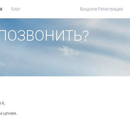
ut
Блог
Вход
или
Регистрация
К ПОЗВОНИТЬ?
 ¢.
м ценам.