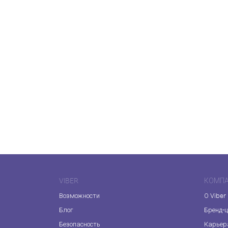
VIBER
КОМП
Возможности
О Viber
Блог
Бренд-
Безопасность
Карьер