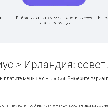
т-
Выбрать контакт в Viber и позвонить через
Испол
экран информации
иус > Ирландия: сове
 платите меньше с Viber Out. Выберите вариан
ш счёт немедленно. Оплачивайте международные звонки со счёт