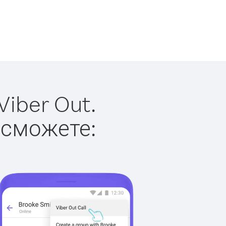
iber Out.
 сможете: