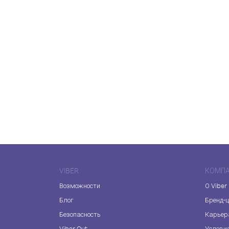
VIBER
КОМП
Возможности
О Viber
Блог
Бренд-
Безопасность
Карьер
Viber Out
Услови