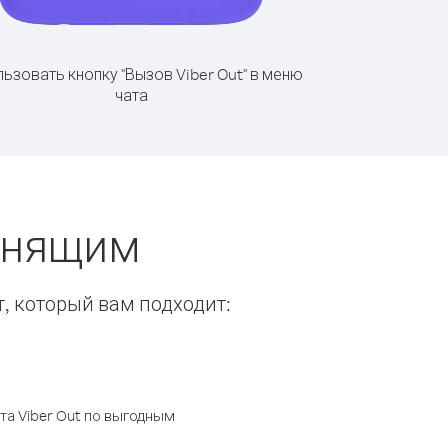
ьзовать кнопку "Вызов Viber Out" в меню
чата
вонящим
т, который вам подходит:
а Viber Out по выгодным