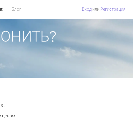
ut
Блог
Вход
или
Регистрация
ЗВОНИТЬ?
 ¢.
м ценам.