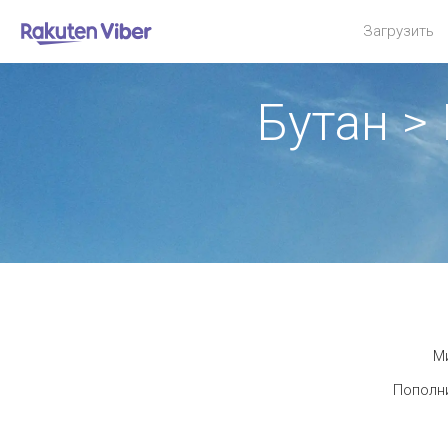
Загрузить
Бутан >
Ми
Пополни