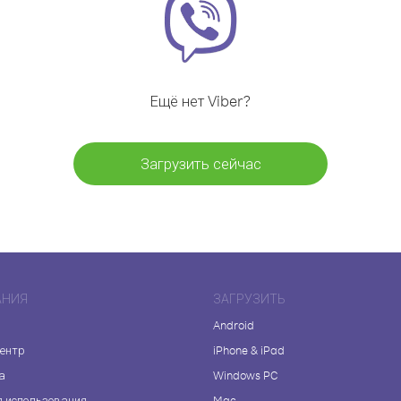
Ещё нет Viber?
Загрузить сейчас
АНИЯ
ЗАГРУЗИТЬ
Android
центр
iPhone & iPad
а
Windows PC
я использования
Mac