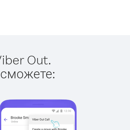
iber Out.
 сможете: