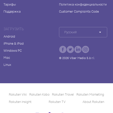
Тарифы
Политика конфиденциальности
Поддержка
Customer Complaints Code
ЗАГРУЗИТЬ
Русский
Android
iPhone & iPad
Windows PC
Mac
©
2026
Viber Media S.à r.l.
Linux
Rakuten Viki
Rakuten Kobo
Rakuten Travel
Rakuten Marketing
Rakuten Insight
Rakuten TV
About Rakuten