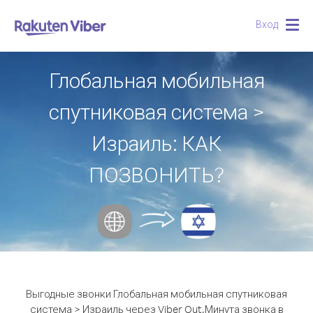
Вход
Togg
navig
Глобальная мобильная
спутниковая система >
Израиль: КАК
ПОЗВОНИТЬ?
Выгодные звонки Глобальная мобильная спутниковая
система > Израиль через Viber Out.
Минута звонка в