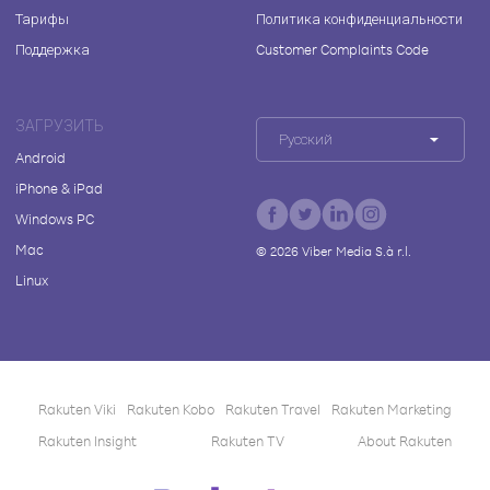
Тарифы
Политика конфиденциальности
Поддержка
Customer Complaints Code
ЗАГРУЗИТЬ
Русский
Android
iPhone & iPad
Windows PC
Mac
©
2026
Viber Media S.à r.l.
Linux
Rakuten Viki
Rakuten Kobo
Rakuten Travel
Rakuten Marketing
Rakuten Insight
Rakuten TV
About Rakuten