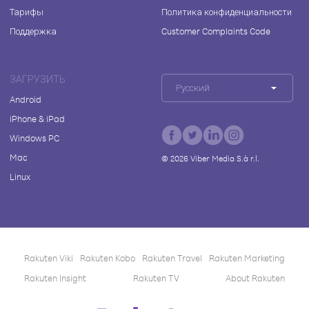
Тарифы
Политика конфиденциальности
Поддержка
Customer Complaints Code
ЗАГРУЗИТЬ
Русский
Android
iPhone & iPad
Windows PC
Mac
©
2026
Viber Media S.à r.l.
Linux
Rakuten Viki
Rakuten Kobo
Rakuten Travel
Rakuten Marketing
Rakuten Insight
Rakuten TV
About Rakuten