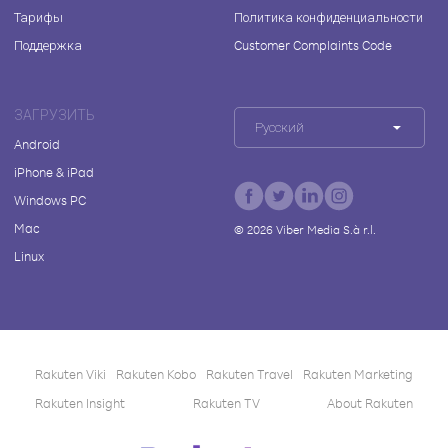
Тарифы
Политика конфиденциальности
Поддержка
Customer Complaints Code
ЗАГРУЗИТЬ
Русский
Android
iPhone & iPad
Windows PC
Mac
©
2026
Viber Media S.à r.l.
Linux
Rakuten Viki
Rakuten Kobo
Rakuten Travel
Rakuten Marketing
Rakuten Insight
Rakuten TV
About Rakuten