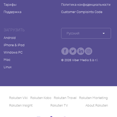
Тарифы
Политика конфиденциальности
Поддержка
Customer Complaints Code
ЗАГРУЗИТЬ
Русский
Android
iPhone & iPad
Windows PC
Mac
©
2026
Viber Media S.à r.l.
Linux
Rakuten Viki
Rakuten Kobo
Rakuten Travel
Rakuten Marketing
Rakuten Insight
Rakuten TV
About Rakuten