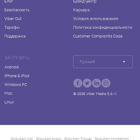
Блог
Бренд-центр
Безопасность
Карьера
Viber Out
Условия использования
Тарифы
Политика конфиденциальности
Поддержка
Customer Complaints Code
ЗАГРУЗИТЬ
Русский
Android
iPhone & iPad
Windows PC
Mac
©
2026
Viber Media S.à r.l.
Linux
Rakuten Viki
Rakuten Kobo
Rakuten Travel
Rakuten Marketing