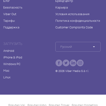
Блог
Бренд-центр
Безопасность
Карьера
Viber Out
Условия использования
Тарифы
Политика конфиденциальности
Поддержка
Customer Complaints Code
ЗАГРУЗИТЬ
Русский
Android
iPhone & iPad
Windows PC
Mac
©
2026
Viber Media S.à r.l.
Linux
Rakuten Viki
Rakuten Kobo
Rakuten Travel
Rakuten Marketing