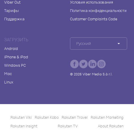
Viber Out
Условия использования
Тарифы
Политика конфиденциальности
Поддержка
Customer Complaints Code
ЗАГРУЗИТЬ
Русский
Android
iPhone & iPad
Windows PC
Mac
©
2026
Viber Media S.à r.l.
Linux
Rakuten Viki
Rakuten Kobo
Rakuten Travel
Rakuten Marketing
Rakuten Insight
Rakuten TV
About Rakuten