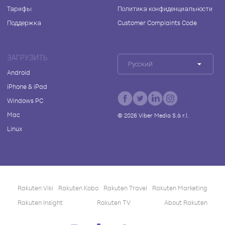
Тарифы
Политика конфиденциальности
Поддержка
Customer Complaints Code
ЗАГРУЗИТЬ
Русский
Android
iPhone & iPad
Windows PC
Mac
©
2026
Viber Media S.à r.l.
Linux
Rakuten Viki
Rakuten Kobo
Rakuten Travel
Rakuten Marketing
Rakuten Insight
Rakuten TV
About Rakuten