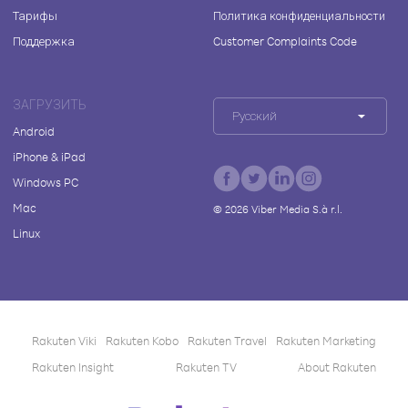
Тарифы
Политика конфиденциальности
Поддержка
Customer Complaints Code
ЗАГРУЗИТЬ
Русский
Android
iPhone & iPad
Windows PC
Mac
©
2026
Viber Media S.à r.l.
Linux
Rakuten Viki
Rakuten Kobo
Rakuten Travel
Rakuten Marketing
Rakuten Insight
Rakuten TV
About Rakuten