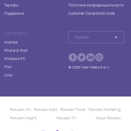
Тарифы
Политика конфиденциальности
Поддержка
Customer Complaints Code
ЗАГРУЗИТЬ
Русский
Android
iPhone & iPad
Windows PC
Mac
©
2026
Viber Media S.à r.l.
Linux
Rakuten Viki
Rakuten Kobo
Rakuten Travel
Rakuten Marketing
Rakuten Insight
Rakuten TV
About Rakuten