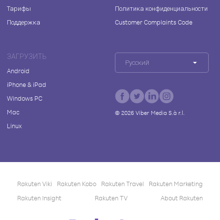
Тарифы
Политика конфиденциальности
Поддержка
Customer Complaints Code
ЗАГРУЗИТЬ
Русский
Android
iPhone & iPad
Windows PC
Mac
©
2026
Viber Media S.à r.l.
Linux
Rakuten Viki
Rakuten Kobo
Rakuten Travel
Rakuten Marketing
Rakuten Insight
Rakuten TV
About Rakuten