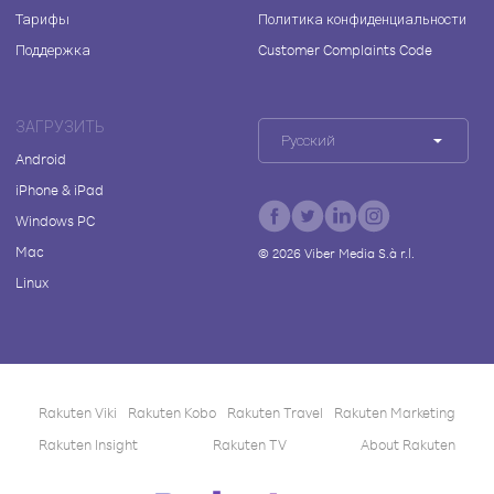
Тарифы
Политика конфиденциальности
Поддержка
Customer Complaints Code
ЗАГРУЗИТЬ
Русский
Android
iPhone & iPad
Windows PC
Mac
©
2026
Viber Media S.à r.l.
Linux
Rakuten Viki
Rakuten Kobo
Rakuten Travel
Rakuten Marketing
Rakuten Insight
Rakuten TV
About Rakuten