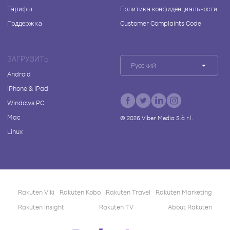
Тарифы
Политика конфиденциальности
Поддержка
Customer Complaints Code
ЗАГРУЗИТЬ
Русский
Android
iPhone & iPad
Windows PC
Mac
©
2026
Viber Media S.à r.l.
Linux
Rakuten Viki
Rakuten Kobo
Rakuten Travel
Rakuten Marketing
Rakuten Insight
Rakuten TV
About Rakuten